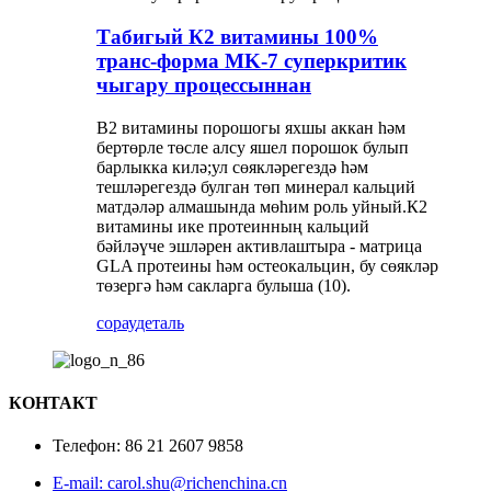
Табигый К2 витамины 100%
транс-форма MK-7 суперкритик
чыгару процессыннан
В2 витамины порошогы яхшы аккан һәм
бертөрле төсле алсу яшел порошок булып
барлыкка килә;ул сөякләрегездә һәм
тешләрегездә булган төп минерал кальций
матдәләр алмашында мөһим роль уйный.К2
витамины ике протеинның кальций
бәйләүче эшләрен активлаштыра - матрица
GLA протеины һәм остеокальцин, бу сөякләр
төзергә һәм сакларга булыша (10).
сорау
деталь
КОНТАКТ
Телефон: 86 21 2607 9858
E-mail: carol.shu@richenchina.cn