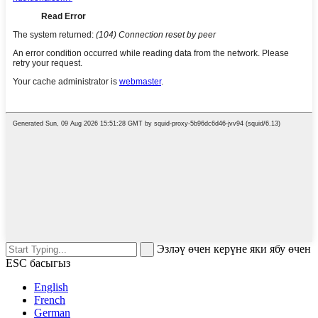
Эзләү өчен керүне яки ябу өчен
ESC басыгыз
English
French
German