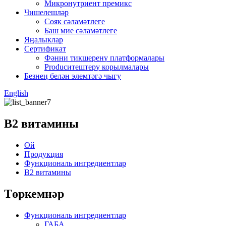
Микронутриент премикс
Чишелешләр
Сөяк сәламәтлеге
Баш мие сәламәтлеге
Яңалыклар
Сертификат
Фәнни тикшеренү платформалары
Producитештерү корылмалары
Безнең белән элемтәгә чыгу
English
В2 витамины
Өй
Продукция
Функциональ ингредиентлар
В2 витамины
Төркемнәр
Функциональ ингредиентлар
ГАБА