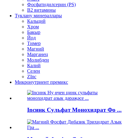
Фосфатидилсерин (PS)
В2 витамины
Туклану минераллары
Кальций
Хром
Бакыр
Йод
Тимер
Магний
Марганец
Молибден
Калий
Селен
ZInc
Микронутриент премикс
Incинк Сульфат Монохидрат Фо ...