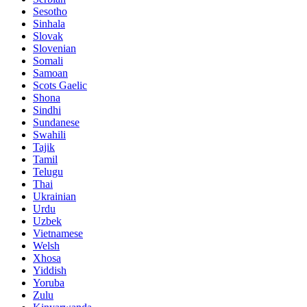
Sesotho
Sinhala
Slovak
Slovenian
Somali
Samoan
Scots Gaelic
Shona
Sindhi
Sundanese
Swahili
Tajik
Tamil
Telugu
Thai
Ukrainian
Urdu
Uzbek
Vietnamese
Welsh
Xhosa
Yiddish
Yoruba
Zulu