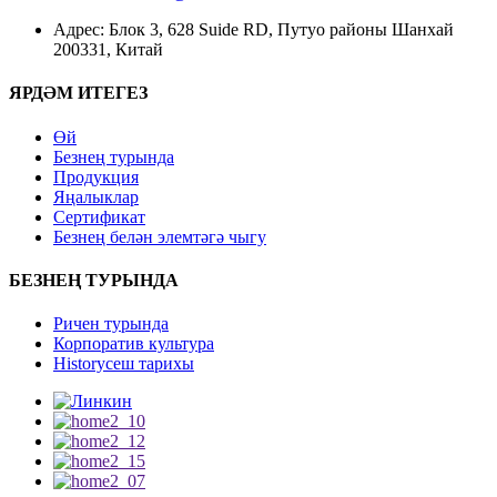
Адрес: Блок 3, 628 Suide RD, Путуо районы Шанхай
200331, Китай
ЯРДӘМ ИТЕГЕЗ
Өй
Безнең турында
Продукция
Яңалыклар
Сертификат
Безнең белән элемтәгә чыгу
БЕЗНЕҢ ТУРЫНДА
Ричен турында
Корпоратив культура
Historyсеш тарихы