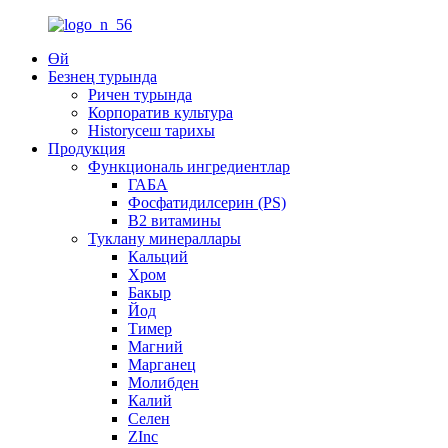
Өй
Безнең турында
Ричен турында
Корпоратив культура
Historyсеш тарихы
Продукция
Функциональ ингредиентлар
ГАБА
Фосфатидилсерин (PS)
В2 витамины
Туклану минераллары
Кальций
Хром
Бакыр
Йод
Тимер
Магний
Марганец
Молибден
Калий
Селен
ZInc