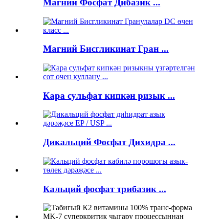
Магний Фосфат Дибазик ...
Магний Бисгликинат Гран ...
Кара сульфат кипкән ризык ...
Дикальций Фосфат Дихидра ...
Кальций фосфат трибазик ...